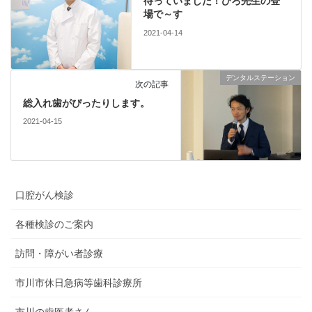
待っていました！ひろ先生の登
場で～す
2021-04-14
デンタルステーション
次の記事
総入れ歯がぴったりします。
2021-04-15
口腔がん検診
各種検診のご案内
訪問・障がい者診療
市川市休日急病等歯科診療所
市川の歯医者さん