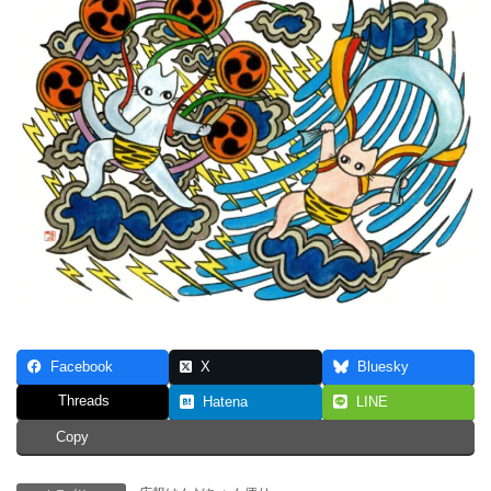
Facebook
X
Bluesky
Threads
Hatena
LINE
Copy