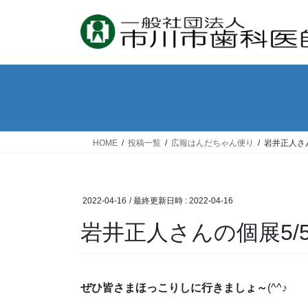
コ
ナ
ン
ビ
テ
ゲ
ン
ー
ツ
シ
へ
ョ
ス
ン
キ
に
ッ
移
HOME
投稿一覧
広報はんだちゃん便り
岩井正人さん
プ
動
2022-04-16
/ 最終更新日時 :
2022-04-16
岩井正人さんの個展5/5
ぜひ皆さまほっこりしに行きましょ～
(^^♪