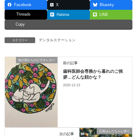
Facebook
X
Bluesky
Threads
Hatena
LINE
Copy
デンタルステーション
カテゴリー
執行部からのビデオレター
前の記事
歯科医師会専務から暮れのご挨
拶…どんな顔かな？
2020-12-13
広報はんだちゃん便り
次の記事