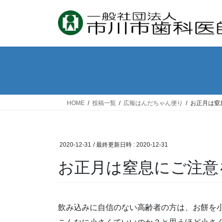
コ
ナ
ン
ビ
テ
ゲ
ン
ー
ツ
シ
へ
ョ
ス
ン
キ
に
ッ
移
HOME
投稿一覧
広報はんだちゃん便り
お正月は窒
プ
動
2020-12-31
/ 最終更新日時 :
2020-12-31
お正月は窒息にご注意
飲み込みに自信のない高齢者の方は、お餅を