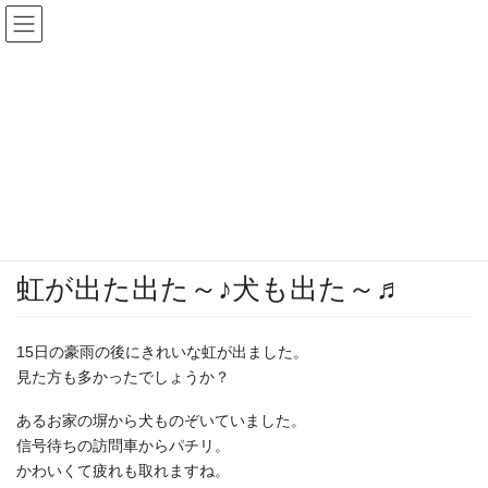
コ
ナ
ン
ビ
テ
ゲ
ン
ー
投稿一覧
ツ
シ
へ
ョ
ス
ン
HOME
投稿一覧
広報はんだちゃん便り
虹が出た出た～♪犬も出た～♬
キ
に
ッ
移
プ
動
2021-02-16
/ 最終更新日時 :
2021-02-17
広報はんだちゃん便り
虹が出た出た～♪犬も出た～♬
15日の豪雨の後にきれいな虹が出ました。
見た方も多かったでしょうか？
あるお家の塀から犬ものぞいていました。
信号待ちの訪問車からパチリ。
かわいくて疲れも取れますね。