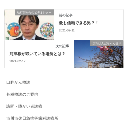
執行部からのビデオレター
前の記事
最も信頼できる男？！
2021-02-11
広報はんだちゃん便り
次の記事
河津桜が咲いている場所とは？
2021-02-17
口腔がん検診
各種検診のご案内
訪問・障がい者診療
市川市休日急病等歯科診療所