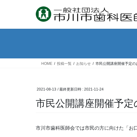
コ
ナ
ン
ビ
テ
ゲ
ン
ー
ツ
シ
へ
ョ
ス
ン
キ
に
ッ
移
HOME
投稿一覧
お知らせ
市民公開講座開催予定の
プ
動
2021-08-13
/ 最終更新日時 :
2021-11-24
市民公開講座開催予定
市川市歯科医師会では市民の方に向けた「お