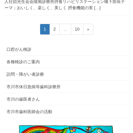
人社団光生会会陵南診療所摂食リハビリステーション嚥下部長テ
ーマ；おいしく、楽しく、美しく 摂食機能の実 […]
投
固
固
固
1
2
…
10
»
稿
定
定
定
ペ
ペ
ペ
の
口腔がん検診
ー
ー
ー
ペ
ジ
ジ
ジ
ー
各種検診のご案内
ジ
訪問・障がい者診療
送
り
市川市休日急病等歯科診療所
市川の歯医者さん
市川市歯科医師会の活動