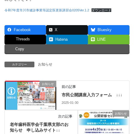
令和7年度市川市健診事業等認定医更新講習会0205Ver.1.2
ダウンロード
Facebook
X
Bluesky
Threads
Hatena
LINE
Copy
お知らせ
カテゴリー
お知らせ
前の記事
市民公開講座入力フォーム ↓↓↓
2025-01-30
お知らせ
次の記事
老年歯科医学会千葉県支部のお
知らせ 申し込みサイト↓↓