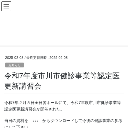
コ
ナ
ン
ビ
テ
ゲ
ン
ー
投稿一覧
ツ
シ
へ
ョ
ス
ン
HOME
投稿一覧
お知らせ
令和7年度市川市健診事業等認定医更新講習会
キ
に
ッ
移
プ
動
2025-02-08
/ 最終更新日時 :
2025-02-08
お知らせ
令和7年度市川市健診事業等認定医
更新講習会
令和7年２月５日全日警ホールにて、令和7年度市川市健診事業等
認定医更新講習会が開催された。
当日の資料を ↓↓↓ からダウンロードして今後の健診事業の参考
にして下さい。