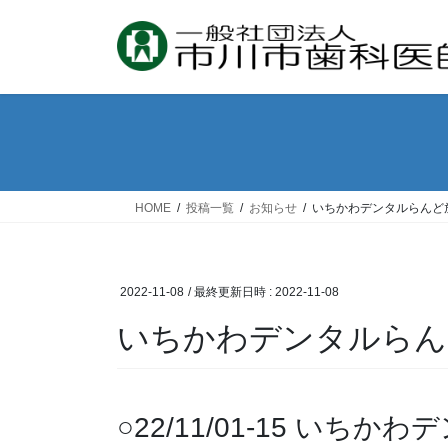
コ
ナ
ン
ビ
テ
ゲ
ン
ー
ツ
シ
へ
ョ
ス
ン
キ
に
ッ
移
HOME
投稿一覧
お知らせ
いちかわデンタルらんど
プ
動
2022-11-08
/ 最終更新日時 :
2022-11-08
いちかわデンタルらん
○22/11/01-15 いち