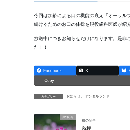
今回は加齢による口の機能の衰え「オーラル
続けるためのお口の体操を現役歯科医師が紹
放送中につきお知らせだけになります。是非ご
た！！
Facebook
X
Copy
お知らせ
、
デンタルランド
カテゴリー
お知らせ
前の記事
秋桜