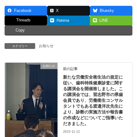
Facebook
X
Bluesky
Threads
Hatena
LINE
Copy
お知らせ
カテゴリー
お知らせ
前の記事
新たな労働安全衛生法の規定に
従い、歯科特殊健康診査に関す
る講演会を開催致しました。こ
の講演会では、習志野市の県歯
会員であり、労働衛生コンサル
タントでもある渡邉洋次先生に
より、診断の実施方法や報告書
の作成などについてご指導いた
だきました。
2023-11-12